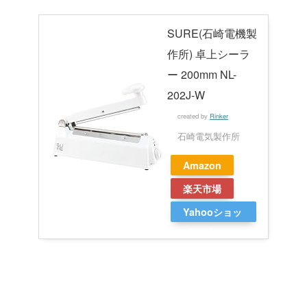
SURE(石崎電機製
作所) 卓上シーラ
ー 200mm NL-
202J-W
created by
Rinker
石崎電気製作所
Amazon
楽天市場
Yahooショッ
ピング