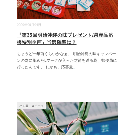
2020年09月04日
『第35回明治沖縄の味プレゼント/県産品応
援特別企画』当選確率は？
ちょうど一年前くらいかなぁ、 明治沖縄の味キャンペー
ンの為に集めたLマークが入った封筒を送る為、郵便局に
行ったんです。 しかも、応募最
...
パン屋・スイーツ