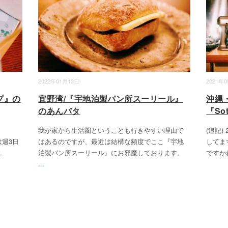
2022年01月13日
2021年
プ』の
宜野湾/『宇地泊製パン所スーリール』
沖縄
のあんバタ
『So
我が家から生活圏ということも行きやすい理由で
(追記
は週3日
はあるのですが、最近は結構な頻度でここ『宇地
してま
.
泊製パン所スーリール』にお邪魔しております。
ですか
...