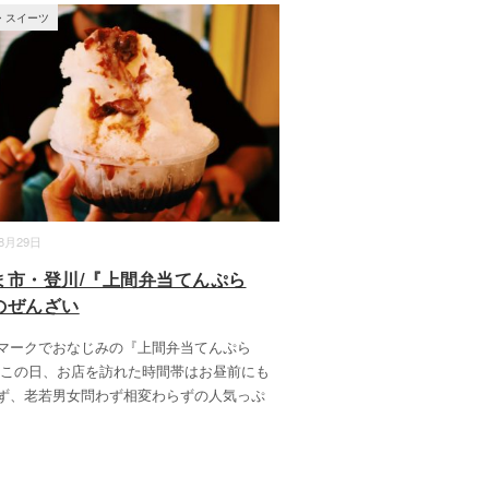
・スイーツ
08月29日
ま市・登川/『上間弁当てんぷら
のぜんざい
マークでおなじみの『上間弁当てんぷら
 この日、お店を訪れた時間帯はお昼前にも
ず、老若男女問わず相変わらずの人気っぷ