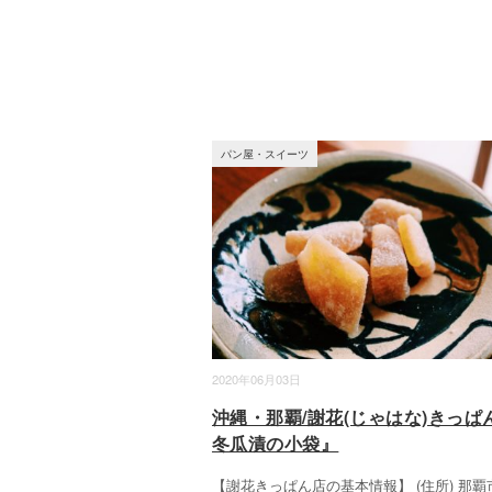
パン屋・スイーツ
2020年06月03日
沖縄・那覇/謝花(じゃはな)きっぱ
冬瓜漬の小袋』
【謝花きっぱん店の基本情報】 (住所) 那覇