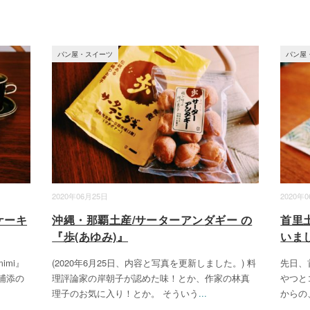
パン屋・スイーツ
パン屋
2020年06月25日
2020年
ケーキ
沖縄・那覇土産/サーターアンダギー の
首里
『歩(あゆみ)』
いま
imi』
(2020年6月25日、内容と写真を更新しました。) 料
先日、
浦添の
理評論家の岸朝子が認めた味！とか、作家の林真
やつと
理子のお気に入り！とか。 そういう
...
からの