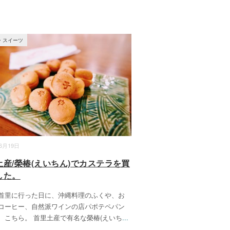
・スイーツ
06月19日
土産/榮椿(えいちん)でカステラを買
した。
首里に行った日に、沖縄料理のふくや、お
コーヒー、自然派ワインの店パポテペパン
、こちら。 首里土産で有名な榮椿(えいち
...