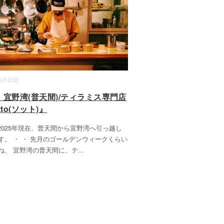
05月21日
・宜野湾(普天間)/ティラミス専門店
tto(ソット)』
) 2025年現在、普天間から宜野湾へ引っ越し
す。 ・ ・ 先月のゴールデンウィークくらい
ね、 宜野湾の普天間に、テ
...