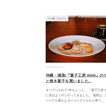
パン屋・スイーツ
2020年08月01日
沖縄・浦添/『菓子工房 mimi』の
と焼き菓子を買いました。
オープンされて1年ちょっと、 『菓子工房 m
に先日ようやく行ってきました。 場所は、
ベーグル屋さんカーリーテイルから車で
...