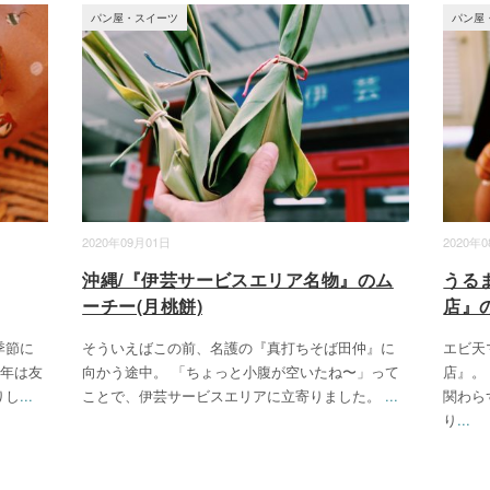
パン屋・スイーツ
パン屋
2020年09月01日
2020年
沖縄/『伊芸サービスエリア名物』のム
うる
ーチー(月桃餅)
店』
季節に
そういえばこの前、名護の『真打ちそば田仲』に
エビ天
去年は友
向かう途中。 「ちょっと小腹が空いたね〜」って
店』。
りし
...
ことで、伊芸サービスエリアに立寄りました。
...
関わら
り
...