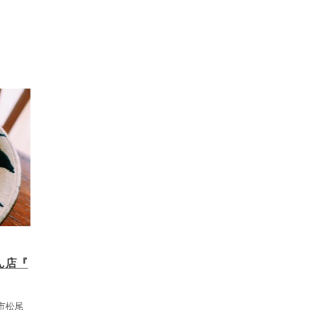
ん店『
市松尾