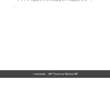
...
©
ciromedia
. /
WP Theme by Minimal WP