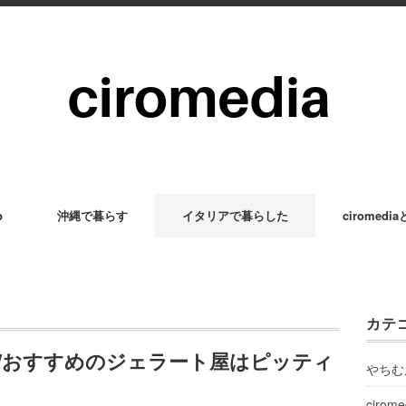
p
沖縄で暮らす
イタリアで暮らした
ciromedi
カテ
/おすすめのジェラート屋はピッティ
やちむ
cirom