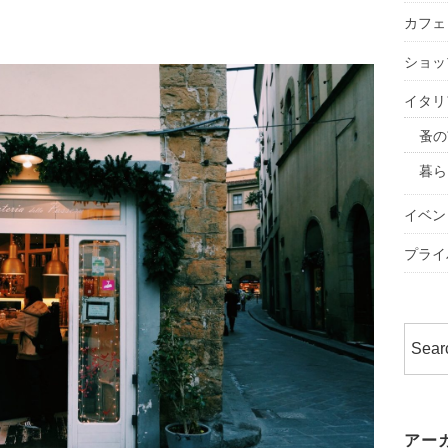
カフェ
ショッ
イタリ
蚤の
暮ら
イベン
プライ
アー