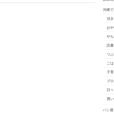
沖縄で
頂き
おや
やち
読書
つぶ
ごは
子育
ブロ
日々
買い
パン屋