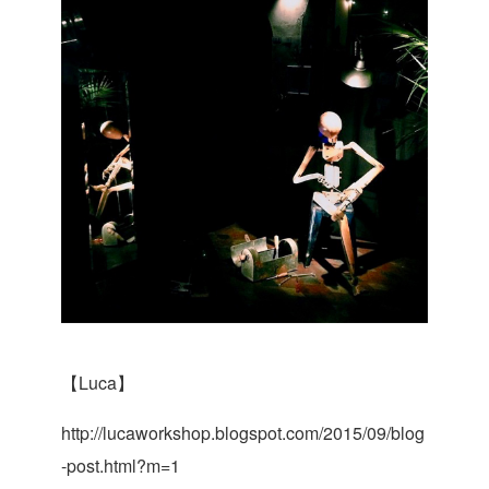
【Luca】
http://lucaworkshop.blogspot.com/2015/09/blog
-post.html?m=1