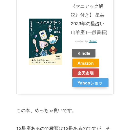
《マニアック解
説》付き】 星栞
2023年の星占い
山羊座 (一般書籍)
created by
Rinker
Kindle
Amazon
楽天市場
Yahooショッ
ピング
この本、めっちゃ良いです。
12星座あるので種類は12冊あるのですが、そ