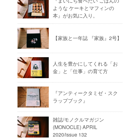
『まいにち食べたい ごはんの
ような ケーキとマフィンの
本』がお気に入り。
【家族と一年誌 『家族』2号】
人生を豊かにしてくれる「お
金」と「仕事」の育て方
『アンティークタミゼ・スク
ラップブック』
雑誌/モノクルマガジン
(MONOCLE) APRIL
2020/issue 132