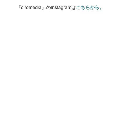
『ciromedia』のinstagramは
こちらから。