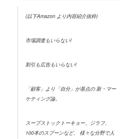
(以下Amazon より内容紹介抜粋)
市場調査もいらない!
割引も広告もいらない!
「顧客」より「自分」が基点の 新・マー
ケティング論。
スープストックトーキョー、ジラフ、
100本のスプーンなど、
様々な分野で人