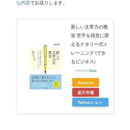
な内容
でお送りします。
新しい文章力の教
室 苦手を得意に変
えるナタリー式ト
レーニング (でき
るビジネス)
created by
Rinker
Amazon
楽天市場
Yahooショッ
ピング