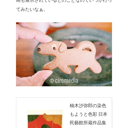
てみたいなぁ。
柚木沙弥郎の染色
もようと色彩 日本
民藝館所蔵作品集