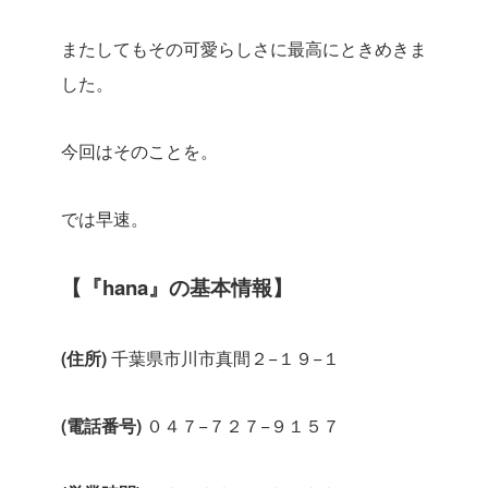
またしてもその可愛らしさに最高にときめきま
した。
今回は
そのことを。
では早速。
【『
hana
』の基本情報】
(
住所
)
千葉県市川市真間２
−
１９
−
１
(
電話番号
)
０４７
−
７２７
−
９１５７