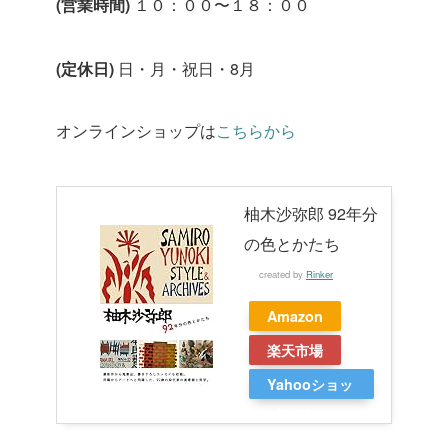
(
営業時間
)
１０：００〜１８：００
(
定休日
)
日・月・祝日・
8
月
オンラインショップは
こちらから
柚木沙弥郎 92年分
の色とかたち
created by
Rinker
Amazon
楽天市場
Yahooショッ
ピング