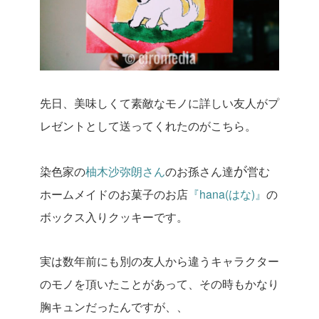
先日、美味しくて素敵なモノに詳しい友人がプ
レゼントとして送ってくれたのがこちら。
が
染色家の
柚木沙弥朗さん
の
お孫さん
達
営む
ホームメイドのお菓子のお店
『
hana(はな)』
の
ボックス入りクッキーです。
実は数年前
にも別の友人から違うキャラクター
のモノを頂いたことがあ
って、
その時もかなり
胸キュンだったんですが、、