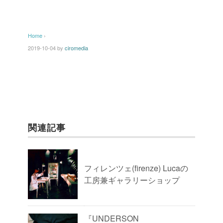
Home
›
2019-10-04
by
ciromedia
関連記事
フィレンツェ(firenze) Lucaの
工房兼ギャラリーショップ
『UNDERSON