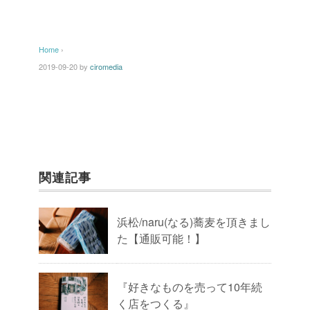
Home
›
2019-09-20
by
ciromedia
関連記事
浜松/naru(なる)蕎麦を頂きまし
た【通販可能！】
『好きなものを売って10年続
く店をつくる』