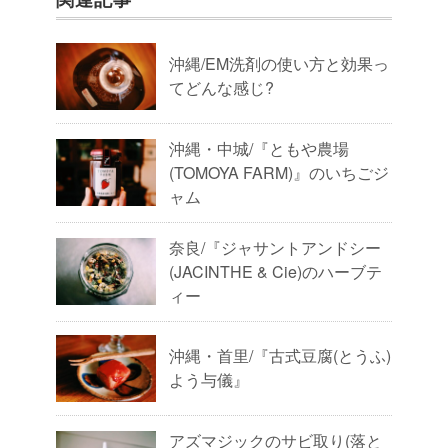
沖縄/EM洗剤の使い方と効果っ
てどんな感じ?
沖縄・中城/『ともや農場
(TOMOYA FARM)』のいちごジ
ャム
奈良/『ジャサントアンドシー
(JACINTHE & Cie)のハーブテ
ィー
沖縄・首里/『古式豆腐(とうふ)
よう与儀』
アズマジックのサビ取り(落と