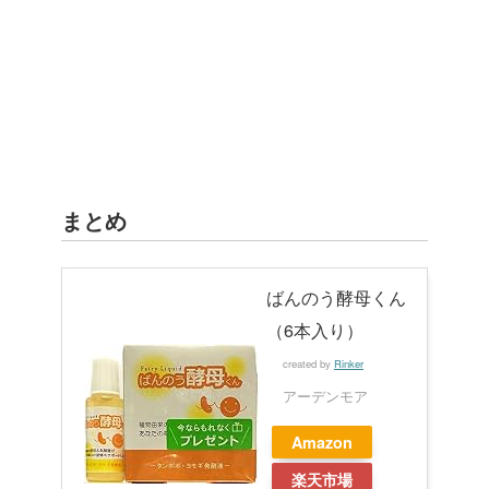
まとめ
ばんのう酵母くん
（6本入り）
created by
Rinker
アーデンモア
Amazon
楽天市場