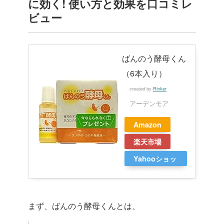
に効く! 使い方と効果を口コミレ
ビュー
ばんのう酵母くん
（6本入り）
created by
Rinker
アーデンモア
Amazon
楽天市場
Yahooショッ
ピング
まず、ばんのう酵母くんとは、