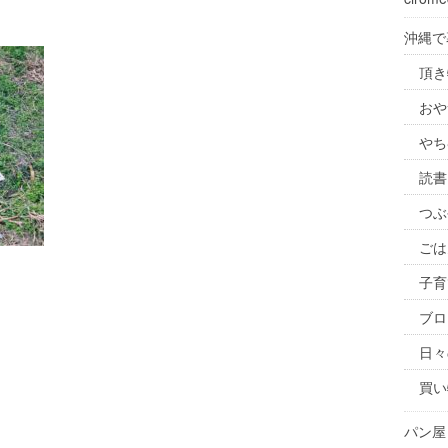
沖縄で
頂き
おや
やち
読書
つぶ
ごは
子育
ブロ
日々
買い
パン屋