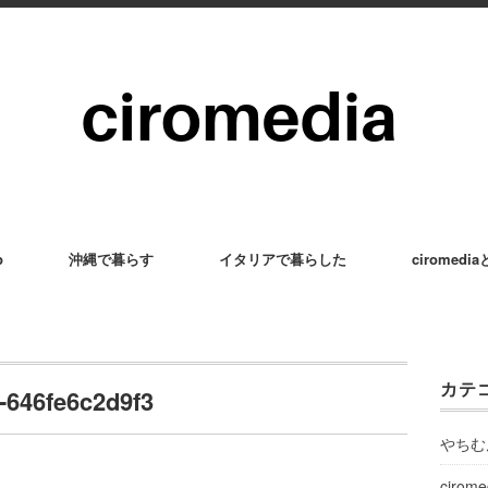
p
沖縄で暮らす
イタリアで暮らした
ciromedi
カテ
-646fe6c2d9f3
やちむ
cirom