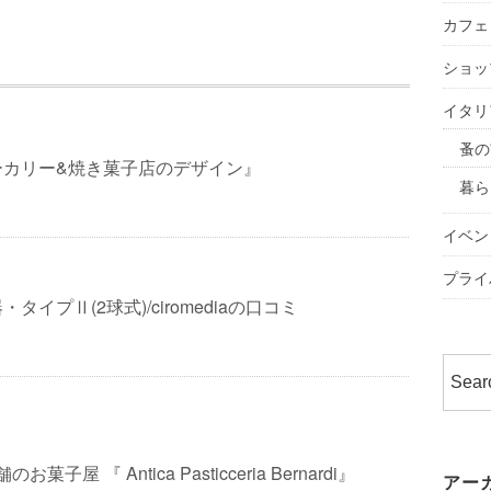
カフェ
ショッ
イタリ
蚤の
ーカリー&焼き菓子店のデザイン』
暮ら
イベン
プライ
タイプⅡ(2球式)/ciromediaの口コミ
お菓子屋 『 Antica Pasticceria Bernardi』
アー