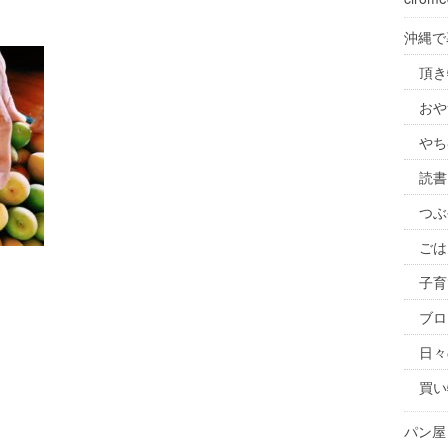
沖縄で
頂き
おや
やち
読書
つぶ
ごは
子育
ブロ
日々
買い
パン屋