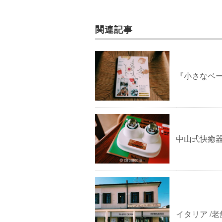
関連記事
『小さなベ
中山式快癒器・
イタリア /老舗の