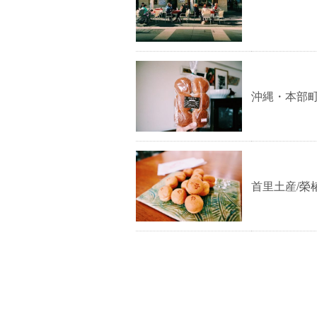
沖縄・本部町
首里土産/榮