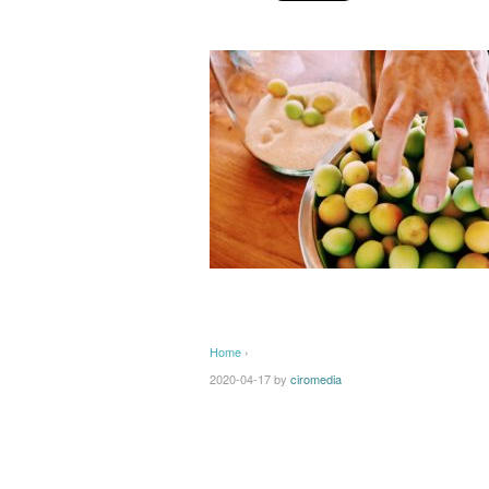
Home
›
2020-04-17
by
ciromedia