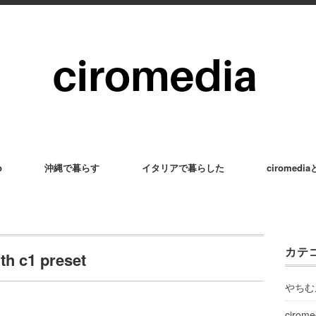
p
沖縄で暮らす
イタリアで暮らした
ciromedi
カテ
h c1 preset
やちむ
cirom