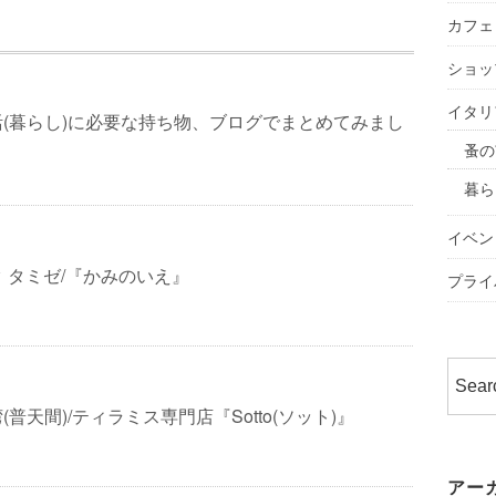
カフェ
ショッ
イタリ
(暮らし)に必要な持ち物、ブログでまとめてみまし
蚤の
暮ら
イベン
 タミゼ/『かみのいえ』
プライ
普天間)/ティラミス専門店『Sotto(ソット)』
アー