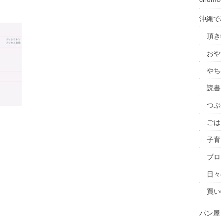
沖縄で
頂き
おや
やち
読書
つぶ
ごは
子育
ブロ
日々
買い
パン屋