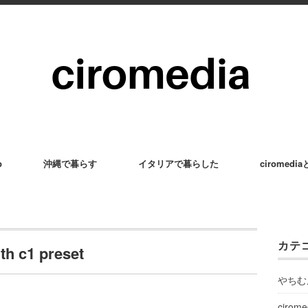
p
沖縄で暮らす
イタリアで暮らした
ciromedi
カテ
h c1 preset
やちむ
cirom