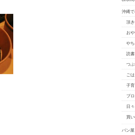
沖縄で
頂き
おや
やち
読書
つぶ
ごは
子育
ブロ
日々
買い
パン屋