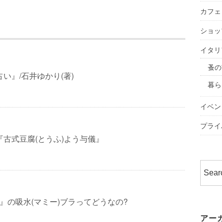
カフェ
ショッ
イタリ
蚤の
占い』/石井ゆかり(著)
暮ら
イベン
プライ
『古式豆腐(とうふ)よう与儀』
ネ)』の吸水(マミー)ブラってどうなの?
アー