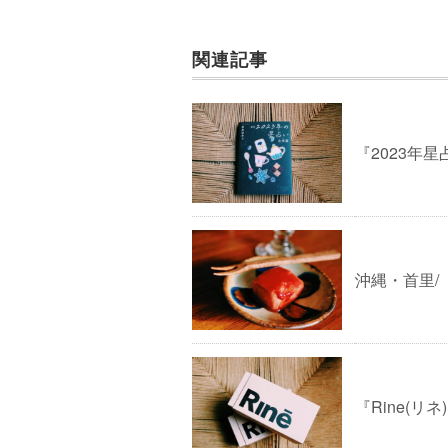
関連記事
『2023年星
沖縄・首里/
『Rine(リ