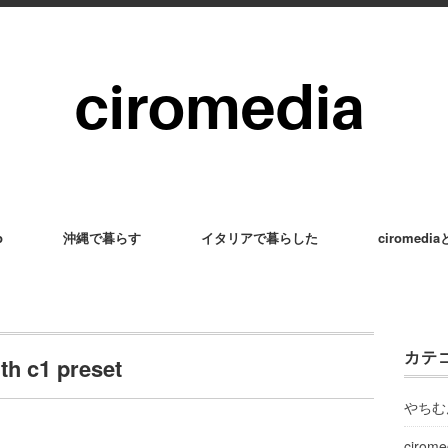
p
沖縄で暮らす
イタリアで暮らした
ciromedi
カテ
h c1 preset
やちむ
cirom