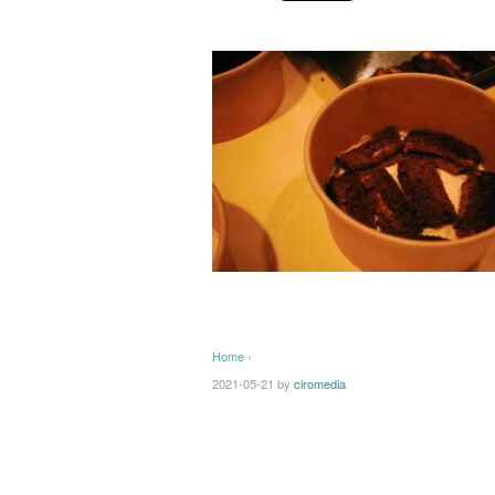
Home
›
2021-05-21
by
ciromedia