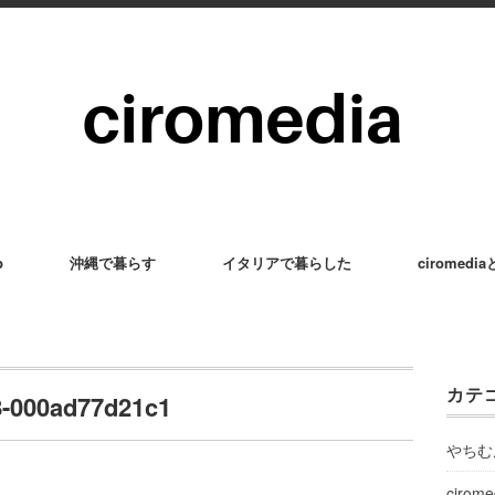
p
沖縄で暮らす
イタリアで暮らした
ciromedi
カテ
8-000ad77d21c1
やちむ
cirom