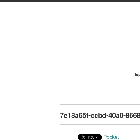
to
7e18a65f-ccbd-40a0-866
Pocket