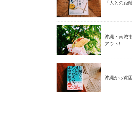
『人との距
沖縄・南城
アウト!
沖縄から貧