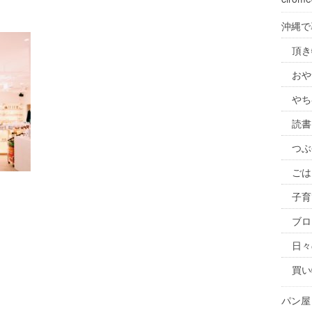
沖縄で
頂き
おや
やち
読書
つぶ
ごは
子育
ブロ
日々
買い
パン屋