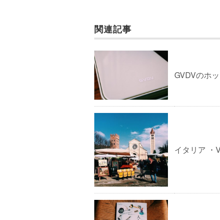
関連記事
GVDVのホ
イタリア ・V