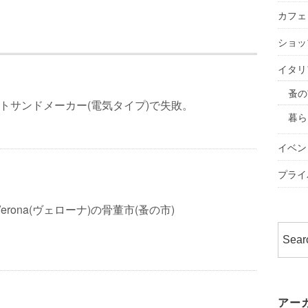
カフェ
ショッ
イタリ
蚤の
ットサンドメーカー(電気タイプ)で失敗。
暮ら
イベン
プライ
erona(ヴェローナ)の骨董市(蚤の市)
アー