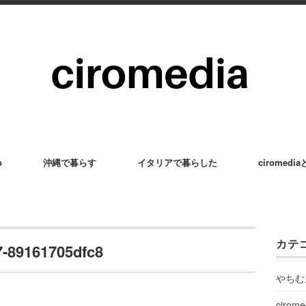
p
沖縄で暮らす
イタリアで暮らした
ciromedi
カテ
7-89161705dfc8
やちむ
cirom