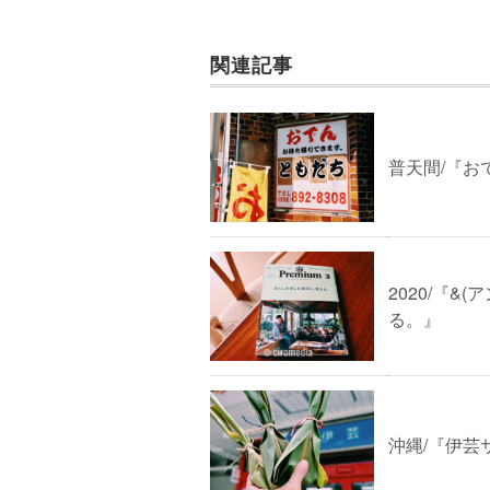
関連記事
普天間/『お
2020/『
る。』
沖縄/『伊芸