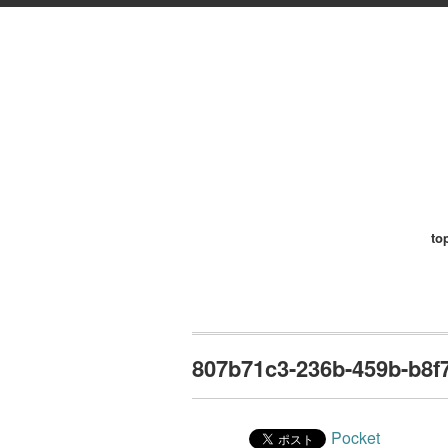
to
807b71c3-236b-459b-b8f
Pocket