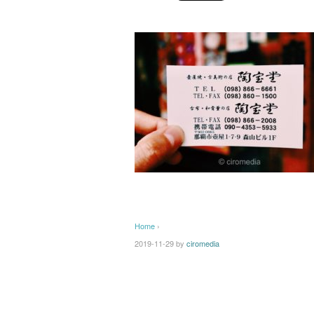
Home
›
2019-11-29
by
ciromedia