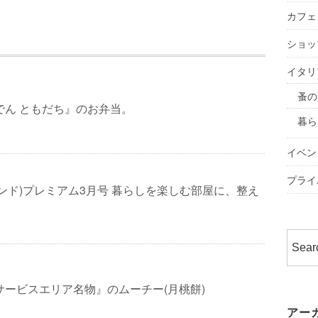
カフェ
ショッ
イタリ
蚤の
でん ともだち』のお弁当。
暮ら
イベン
プライ
&(アンド)プレミアム3月号 暮らしを楽しむ部屋に、整え
サービスエリア名物』のムーチー(月桃餅)
アー