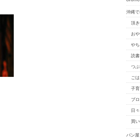
沖縄で
頂き
おや
やち
読書
つぶ
ごは
子育
ブロ
日々
買い
パン屋