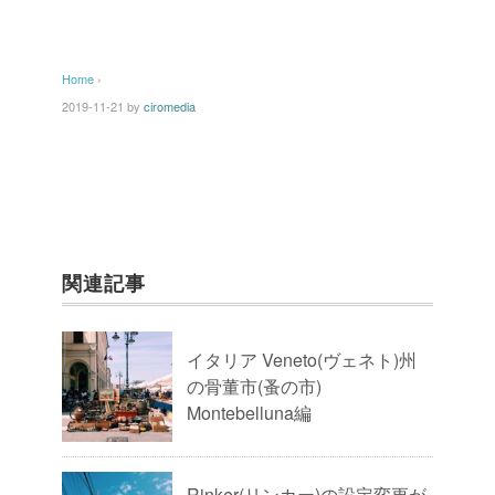
Home
›
2019-11-21
by
ciromedia
関連記事
イタリア Veneto(ヴェネト)州
の骨董市(蚤の市)
Montebelluna編
Rinker(リンカー)の設定変更が