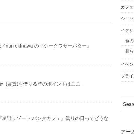
カフェ
ショッ
イタリ
蚤の
nun okinawa の『シークワサーバター』
暮ら
イベン
プライ
件(賃貸)を借りる時のポイントはここ。
『星野リゾート バンタカフェ』曇りの日ってどうな
アー