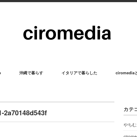
p
沖縄で暮らす
イタリアで暮らした
ciromedi
カテ
1-2a70148d543f
やちむ
cirom