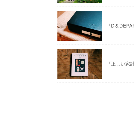
『D＆DEP
『正しい家計