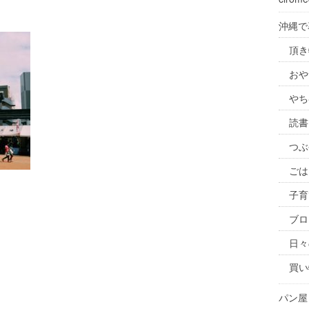
沖縄で
頂き
おや
やち
読書
つぶ
ごは
子育
ブロ
日々
買い
パン屋