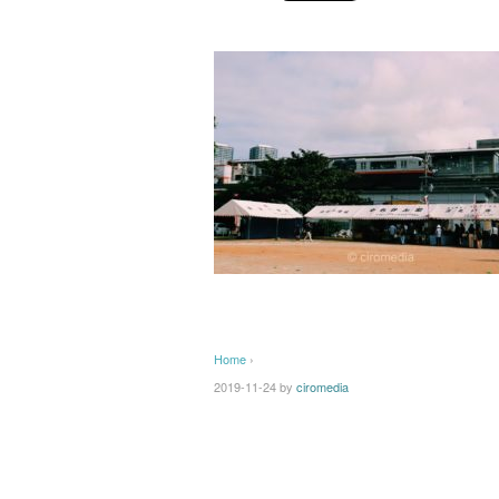
Home
›
2019-11-24
by
ciromedia