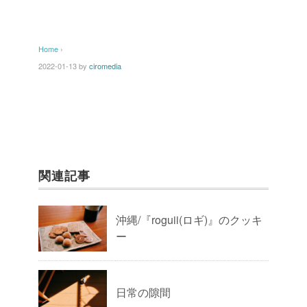
Home
›
2022-01-13
by
ciromedia
関連記事
沖縄/『roguii(ロギ)』のクッキ
ー
日常の隙間