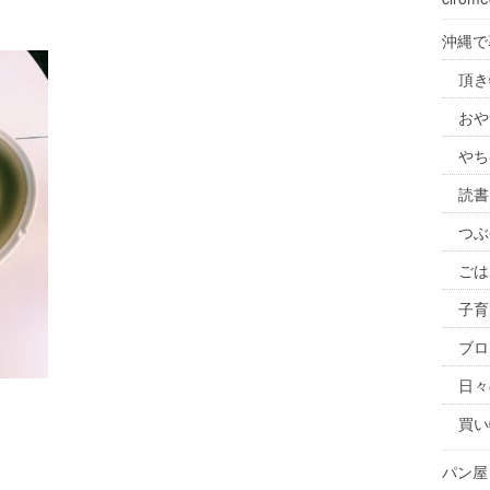
沖縄で
頂き
おや
やち
読書
つぶ
ごは
子育
ブロ
日々
買い
パン屋