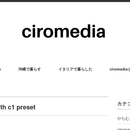
p
沖縄で暮らす
イタリアで暮らした
ciromedi
カテ
h c1 preset
やちむ
cirom