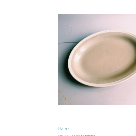
Home
›
2019-10-15
by
ciromedia