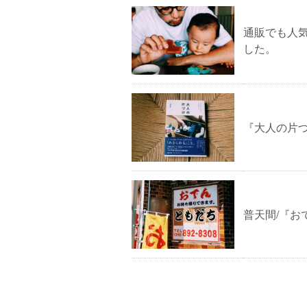
通販でも人
した。
『大人の片
普天間/『お