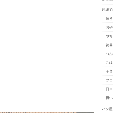
沖縄で
頂き
おや
やち
読書
つぶ
ごは
子育
ブロ
日々
買い
パン屋