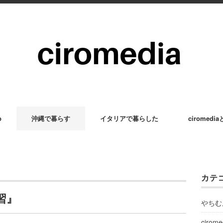
p
沖縄で暮らす
イタリアで暮らした
ciromedi
カテ
習』
やちむ
cirom