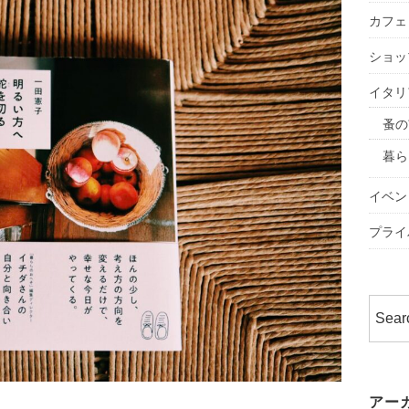
カフェ
ショッ
イタリ
蚤の
暮ら
イベン
プライ
アー