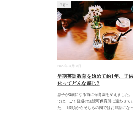
子育て
2022年04月08日
早期英語教育を始めて約1年、子
化ってどんな感じ?
息子が3歳になる前に保育園を変えました。
では、ごく普通の無認可保育所に通わせて
た。 1歳頃からそちらの園ではお世話にな