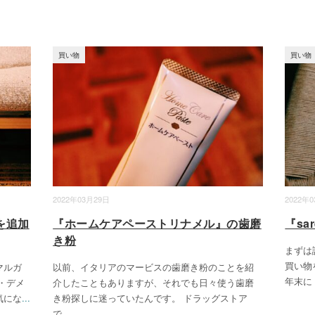
買い物
買い物
2022年03月29日
2022年
を追加
『ホームケアペーストリナメル』の歯磨
『sa
き粉
まずは
買い物
マルガ
以前、イタリアのマービスの歯磨き粉のことを紹
年末に『
・デメ
介したこともありますが、それでも日々使う歯磨
気にな
...
き粉探しに迷っていたんです。 ドラッグストア
で
...