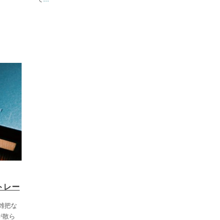
トレー
雑把な
が散ら