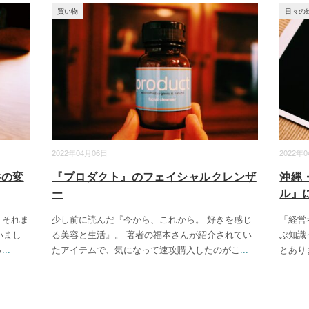
買い物
日々の
2022年04月06日
2022年
供の変
『プロダクト』のフェイシャルクレンザ
沖縄
ー
ル』
 それま
少し前に読んだ『今から、これから。 好きを感じ
「経営
いまし
る美容と生活』。 著者の福本さんが紹介されてい
ぶ知識
っ
...
たアイテムで、気になって速攻購入したのがこ
...
とあり