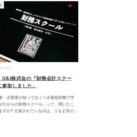
絵
04月02日
・U&I株式会の『財務会計スクー
に参加しました。
者・企業家が知っておくべき最短距離で学
ゼロからの財務スクール」って、聞いたこ
ますか? 主催されているのは、うるま市の
...