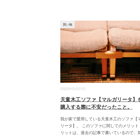
買い物
2022年03月31日
天童木工ソファ【マルガリータ】
購入する際に不安だったこと。
我が家で愛用している天童木工のソファ【
リータ】。 このソファに関してのメリット
リットは、過去の記事で書いているので、