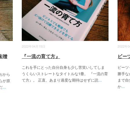
2022年04月15日
2022年
味噌
『一流の育て方』
ビー
これを手にとった自分自身も少し苦笑いしてしま
ビーツ
うくらいストレートなタイトルな1冊。 『一流の育
勝手な
おから
て方』。 正直、あまり過度な期待はせずに読
...
まで自
らが原
か
...
だ
...