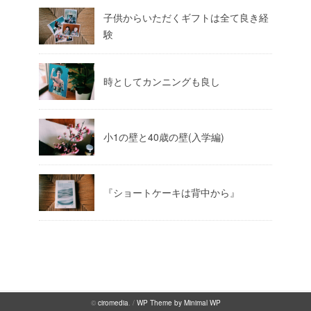
子供からいただくギフトは全て良き経
験
時としてカンニングも良し
小1の壁と40歳の壁(入学編)
『ショートケーキは背中から』
©
ciromedia
. /
WP Theme by Minimal WP