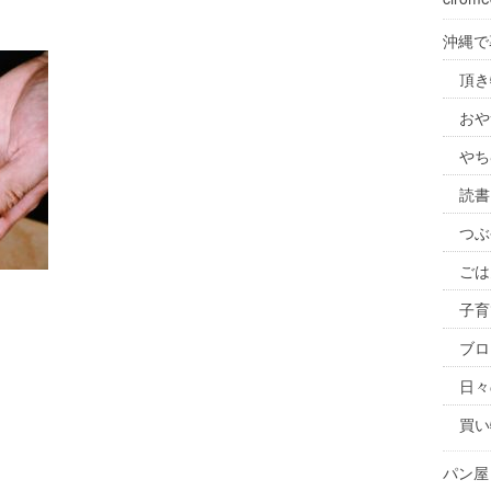
沖縄で
頂き
おや
やち
読書
つぶ
ごは
子育
ブロ
日々
買い
パン屋