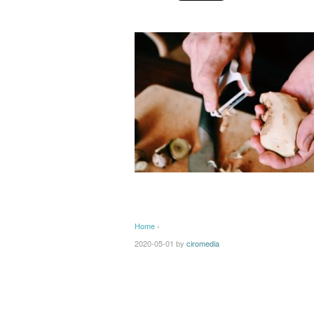
Home
›
2020-05-01
by
ciromedia