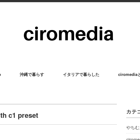
p
沖縄で暮らす
イタリアで暮らした
ciromedi
カテ
h c1 preset
やちむ
cirom