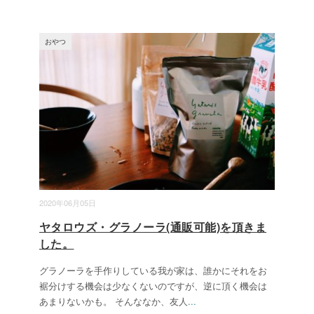
おやつ
2020年06月05日
ヤタロウズ・グラノーラ(通販可能)を頂きま
した。
グラノーラを手作りしている我が家は、誰かにそれをお
裾分けする機会は少なくないのですが、逆に頂く機会は
あまりないかも。 そんななか、友人
...