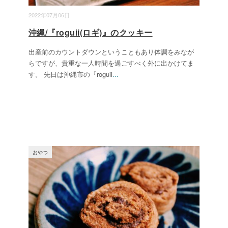
2022年07月06日
沖縄/『roguii(ロギ)』のクッキー
出産前のカウントダウンということもあり体調をみなが
らですが、貴重な一人時間を過ごすべく外に出かけてま
す。 先日は沖縄市の『roguii
...
おやつ