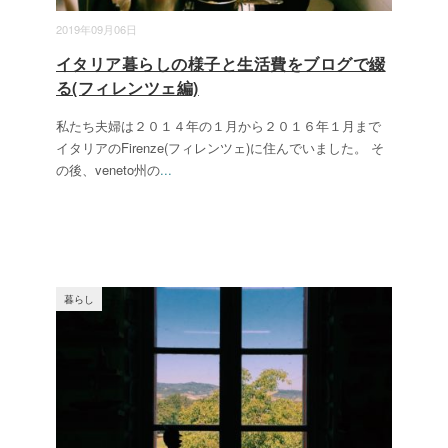
2019年09月06日
イタリア暮らしの様子と生活費をブログで綴
る(フィレンツェ編)
私たち夫婦は２０１４年の１月から２０１６年１月まで
イタリアのFirenze(フィレンツェ)に住んでいました。 そ
の後、veneto州の
...
暮らし